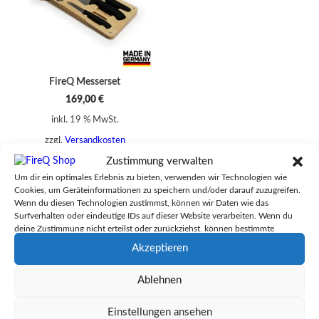
FireQ Messerset
169,00
€
inkl. 19 % MwSt.
zzgl.
Versandkosten
Zustimmung verwalten
Lieferzeit:
2-3 Tagen in
Deutschland Versandhinweis
Um dir ein optimales Erlebnis zu bieten, verwenden wir Technologien wie
beachten
Cookies, um Geräteinformationen zu speichern und/oder darauf zuzugreifen.
Wenn du diesen Technologien zustimmst, können wir Daten wie das
Surfverhalten oder eindeutige IDs auf dieser Website verarbeiten. Wenn du
deine Zustimmung nicht erteilst oder zurückziehst, können bestimmte
Merkmale und Funktionen beeinträchtigt werden.
Akzeptieren
Ablehnen
Einstellungen ansehen