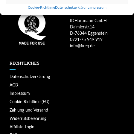
KONTAKT LAGER
Cookie-Richtlinie
Datenschutzerklärung
Impressum
IDHartmann GmbH
Daimlerstr.14
D-76344 Eggenstein
0721-75 949 919
info@fireq.de
RECHTLICHES
Datenschutzerklärung
AGB
Impressum
Cookie-Richtlinie (EU)
Zahlung und Versand
Widerrufsbelehrung
Affiliate-Login