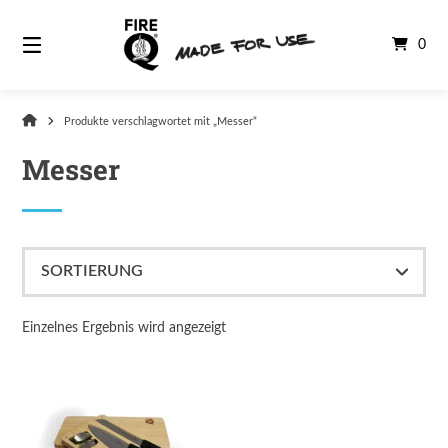
Springe
zum
0
Inhalt
FireQ
Produkte verschlagwortet mit „Messer“
Shop
Messer
Einzelnes Ergebnis wird angezeigt