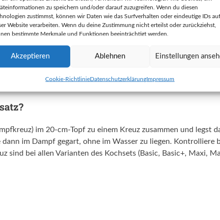
äteinformationen zu speichern und/oder darauf zuzugreifen. Wenn du diesen
uf dem Edelstahl absetzen können.
hnologien zustimmst, können wir Daten wie das Surfverhalten oder eindeutige IDs au
ser Website verarbeiten. Wenn du deine Zustimmung nicht erteilst oder zurückziehst,
 oder Verfärbungen aus den Töpfen?
nen bestimmte Merkmale und Funktionen beeinträchtigt werden.
Akzeptieren
Ablehnen
Einstellungen anse
lecken kochst du den Topf einfach mit Essigwasser aus (ein bis f
 Reinigungsmittel verwenden, die können den Edelstahl angreifen
Cookie-Richtlinie
Datenschutzerklärung
Impressum
pfe nicht.
satz?
ämpfkreuz) im 20-cm-Topf zu einem Kreuz zusammen und legst das
 dann im Dampf gegart, ohne im Wasser zu liegen. Kontrolliere
z sind bei allen Varianten des Kochsets (Basic, Basic+, Maxi, M