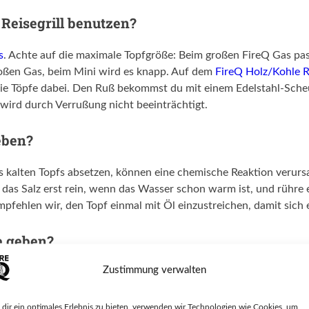
 Reisegrill benutzen?
s
. Achte auf die maximale Topfgröße: Beim großen FireQ Gas pa
roßen Gas, beim Mini wird es knapp. Auf dem
FireQ Holz/Kohle Re
ßen die Töpfe dabei. Den Ruß bekommst du mit einem Edelstahl-Sc
 wird durch Verrußung nicht beeinträchtigt.
eben?
es kalten Topfs absetzen, können eine chemische Reaktion verursa
 das Salz erst rein, wenn das Wasser schon warm ist, und rühre es
fehlen wir, den Topf einmal mit Öl einzustreichen, damit sich e
e geben?
Zustimmung verwalten
gungsmittel in der Spülmaschine können die Aluminium-Mittellag
mit heißem Wasser und Spülmittel füllen, bei hartnäckigen Rest
it normaler Stahlwolle reinigen und nie mit den gleichen Schw
dir ein optimales Erlebnis zu bieten, verwenden wir Technologien wie Cookies, um