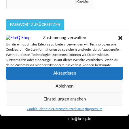
PASSWORT ZURÜCKSETZEN
Zustimmung verwalten
Um dir ein optimales Erlebnis zu bieten, verwenden wir Technologien wie
Cookies, um Geräteinformationen zu speichern und/oder darauf zuzugreifen.
Wenn du diesen Technologien zustimmst, können wir Daten wie das
Surfverhalten oder eindeutige IDs auf dieser Website verarbeiten. Wenn du
deine Zustimmung nicht erteilst oder zurückziehst, können bestimmte
Merkmale und Funktionen beeinträchtigt werden.
Akzeptieren
KONTAKT LAGER
Ablehnen
IDHartmann GmbH
Einstellungen ansehen
Daimlerstr.14
D-76344 Eggenstein
Cookie-Richtlinie
Datenschutzerklärung
Impressum
0721-75 949 919
info@fireq.de