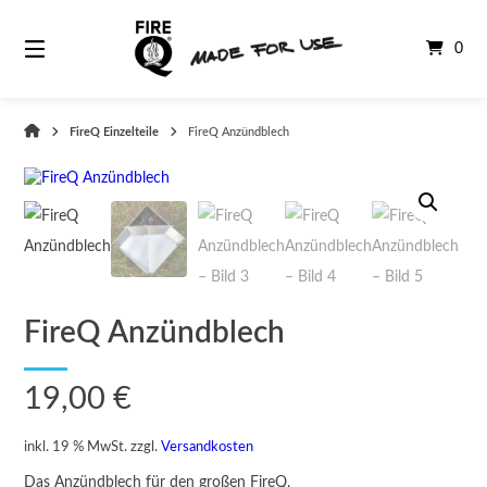
Springe
zum
0
Inhalt
FireQ
FireQ Einzelteile
FireQ Anzündblech
Shop
FireQ Anzündblech
19,00
€
inkl. 19 % MwSt.
zzgl.
Versandkosten
Das Anzündblech für den großen FireQ.