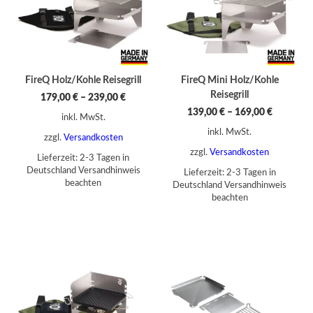
FireQ Holz/Kohle Reisegrill
FireQ Mini Holz/Kohle
Reisegrill
179,00
€
–
239,00
€
139,00
€
–
169,00
€
inkl. MwSt.
inkl. MwSt.
zzgl.
Versandkosten
zzgl.
Versandkosten
Lieferzeit:
2-3 Tagen in
Deutschland Versandhinweis
Lieferzeit:
2-3 Tagen in
beachten
Deutschland Versandhinweis
beachten
Dieses Produkt weist mehrere Varianten auf. Die Optionen können auf der Produktseite gewählt werden