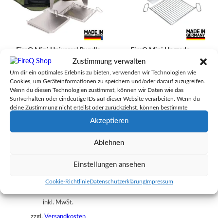
FireQ Mini Universal Bundle
FireQ Mini Upgrade
Holz/Kohle
Zustimmung verwalten
429,00
€
Um dir ein optimales Erlebnis zu bieten, verwenden wir Technologien wie
79,00
€
inkl. MwSt.
Cookies, um Geräteinformationen zu speichern und/oder darauf zuzugreifen.
inkl. 19 % MwSt.
Wenn du diesen Technologien zustimmst, können wir Daten wie das
zzgl.
Versandkosten
Surfverhalten oder eindeutige IDs auf dieser Website verarbeiten. Wenn du
zzgl.
Versandkosten
Lieferzeit:
2-3 Tagen in
deine Zustimmung nicht erteilst oder zurückziehst, können bestimmte
Deutschland Versandhinweis
Lieferzeit:
2-3 Tagen in
Merkmale und Funktionen beeinträchtigt werden.
Akzeptieren
beachten
Deutschland Versandhinweis
beachten
Ablehnen
Dieses Produkt weist mehrere Varianten auf. Die Optionen können auf der Produktseite gewählt werden
Einstellungen ansehen
FireQ Universal Bundle
Cookie-Richtlinie
Datenschutzerklärung
Impressum
499,00
€
–
509,00
€
inkl. MwSt.
zzgl.
Versandkosten